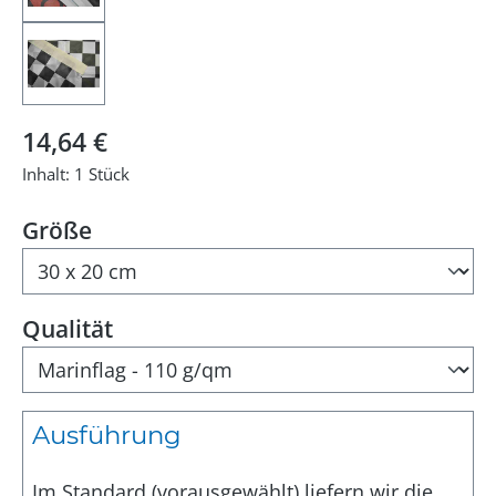
Regulärer Preis:
14,64 €
Inhalt:
1 Stück
auswählen
Größe
auswählen
Qualität
Ausführung
Im Standard (vorausgewählt) liefern wir die