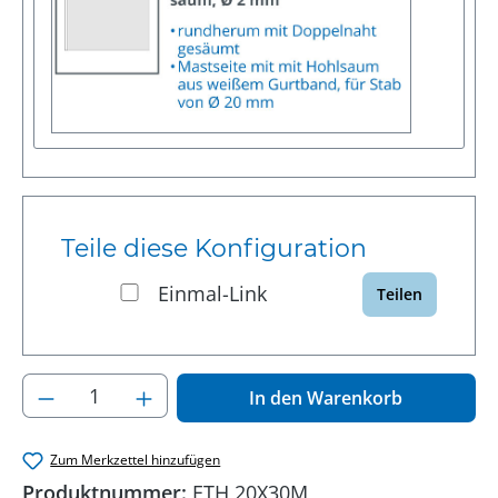
Teile diese Konfiguration
Einmal-Link
Teilen
Produkt Anzahl: Gib den gewünschten Wer
In den Warenkorb
Zum Merkzettel hinzufügen
Produktnummer:
ETH 20X30M