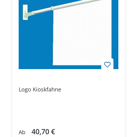
Logo Kioskfahne
40,70 €
Regulärer Preis:
Ab