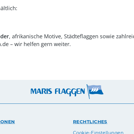
ältlich:
nder
, afrikanische Motive, Städteflaggen sowie zahlr
de – wir helfen gern weiter.
IONEN
RECHTLICHES
n
Cookie-Einstellungen