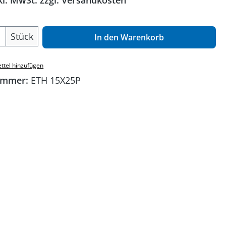
kl. MwSt. zzgl. Versandkosten
 Anzahl: Gib den gewünschten Wert ein o
Stück
In den Warenkorb
ttel hinzufügen
ummer:
ETH 15X25P