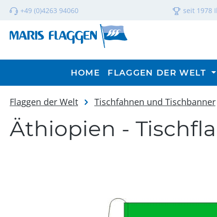
m Hauptinhalt springen
Zur Suche springen
Zur Hauptnavigation springen
+49 (0)4263 94060
seit 1978 
HOME
FLAGGEN DER WELT
Flaggen der Welt
Tischfahnen und Tischbanner
Äthiopien - Tischfl
Bildergalerie überspringen