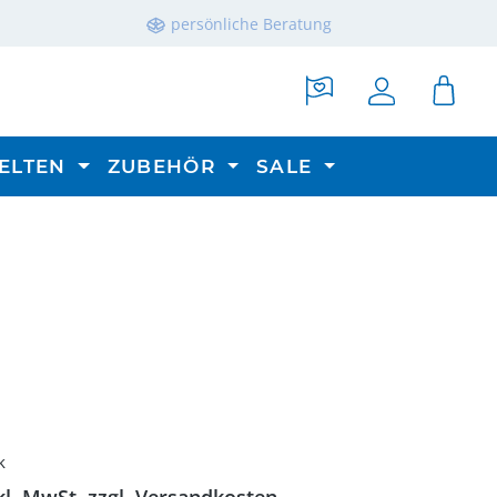
persönliche Beratung
ELTEN
ZUBEHÖR
SALE
reis:
k