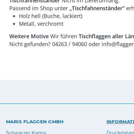
Tischfahnenständer
Nicht im Lieferumfang.
Passend im Shop unter
„Tischfahnenständer“
erh
Holz hell (Buche, lackiert)
Metall, verchromt
Weitere Motive
Wir führen
Tischflaggen aller Lä
Nicht gefunden? 04263 / 94060 oder info@flaggen.
MARIS FLAGGEN GMBH
INFORMAT
Druckdate
Schwarzer Kamp