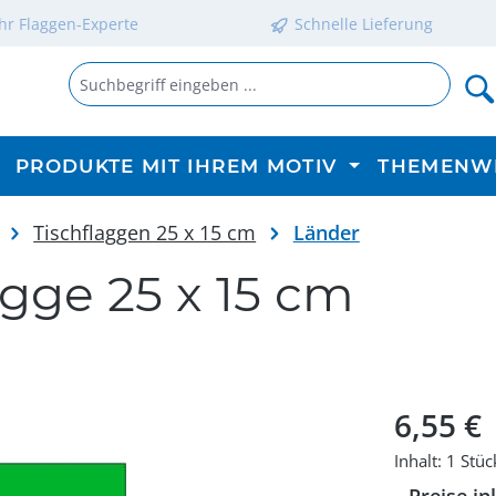
Ihr Flaggen-Experte
Schnelle Lieferung
PRODUKTE MIT IHREM MOTIV
THEMENW
Tischflaggen 25 x 15 cm
Länder
agge 25 x 15 cm
Regulärer P
6,55 €
Inhalt:
1 Stüc