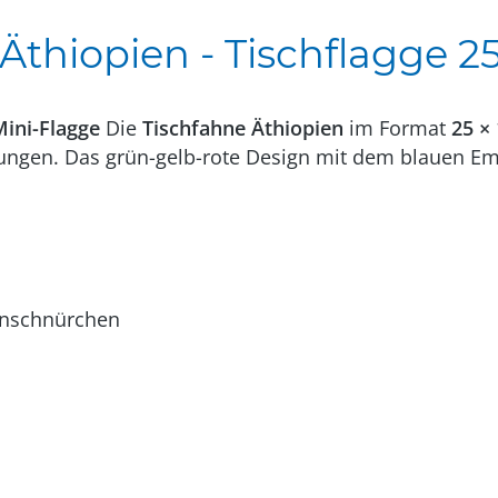
thiopien - Tischflagge 25
Mini-Flagge
Die
Tischfahne Äthiopien
im Format
25 ×
tungen. Das grün-gelb-rote Design mit dem blauen Emb
enschnürchen