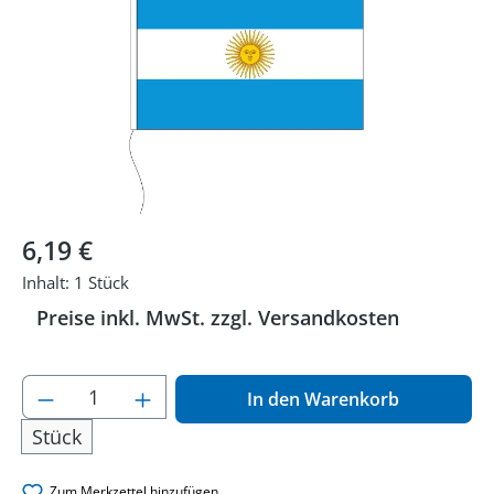
Regulärer Preis:
6,19 €
Inhalt:
1 Stück
Preise inkl. MwSt. zzgl. Versandkosten
Produkt Anzahl: Gib den gewünschten Wer
In den Warenkorb
Stück
Zum Merkzettel hinzufügen