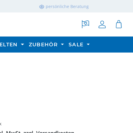
persönliche Beratung
ELTEN
ZUBEHÖR
SALE
reis:
k