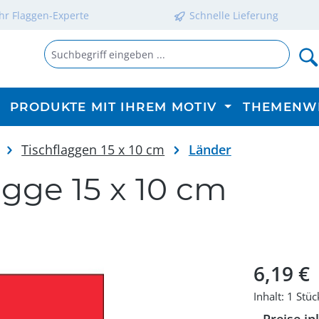
Ihr Flaggen-Experte
Schnelle Lieferung
PRODUKTE MIT IHREM MOTIV
THEMENW
Tischflaggen 15 x 10 cm
Länder
agge 15 x 10 cm
Regulärer P
6,19 €
Inhalt:
1 Stüc