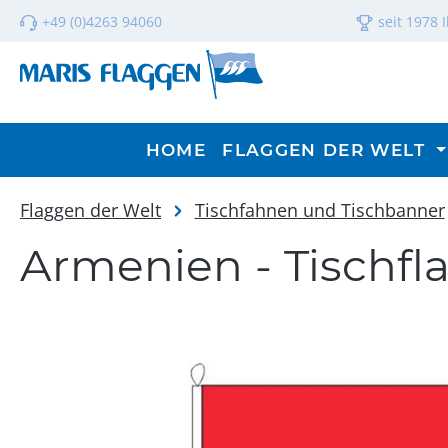
m Hauptinhalt springen
Zur Suche springen
Zur Hauptnavigation springen
+49 (0)4263 94060
seit 1978 
HOME
FLAGGEN DER WELT
Flaggen der Welt
Tischfahnen und Tischbanner
Armenien - Tischfl
Bildergalerie überspringen