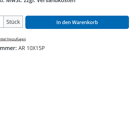
kl. MwSt. zzgl. Versandkosten
 Anzahl: Gib den gewünschten Wert ein o
Stück
In den Warenkorb
ttel hinzufügen
ummer:
AR 10X15P