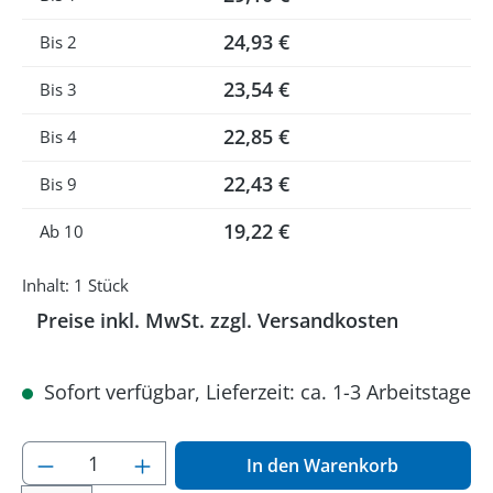
24,93 €
Bis
2
23,54 €
Bis
3
22,85 €
Bis
4
22,43 €
Bis
9
19,22 €
Ab
10
Inhalt:
1 Stück
Preise inkl. MwSt. zzgl. Versandkosten
Sofort verfügbar, Lieferzeit: ca. 1-3 Arbeitstage
Produkt Anzahl: Gib den gewünschten Wer
In den Warenkorb