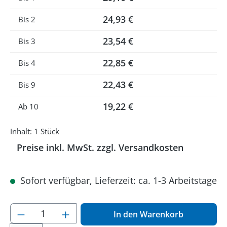
24,93 €
Bis
2
23,54 €
Bis
3
22,85 €
Bis
4
22,43 €
Bis
9
19,22 €
Ab
10
Inhalt:
1 Stück
Preise inkl. MwSt. zzgl. Versandkosten
Sofort verfügbar, Lieferzeit: ca. 1-3 Arbeitstage
Produkt Anzahl: Gib den gewünschten Wer
In den Warenkorb