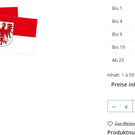
Bis
1
Bis
4
Bis
9
Bis
19
Ab
20
Inhalt:
1 à 50
Preise in
Produkt
Zum Merkze
Produktn