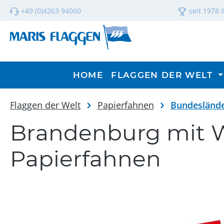
m Hauptinhalt springen
Zur Suche springen
Zur Hauptnavigation springen
+49 (0)4263 94060
seit 1978 
HOME
FLAGGEN DER WELT
Flaggen der Welt
Papierfahnen
Bundesländ
Brandenburg mit Wa
Papierfahnen
Bildergalerie überspringen