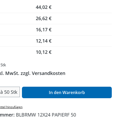
44,02 €
26,62 €
16,17 €
12,14 €
10,12 €
 Stk
kl. MwSt. zzgl. Versandkosten
 Anzahl: Gib den gewünschten Wert ein o
à 50 Stk
In den Warenkorb
ttel hinzufügen
ummer:
BLBRMW 12X24 PAPIERF 50