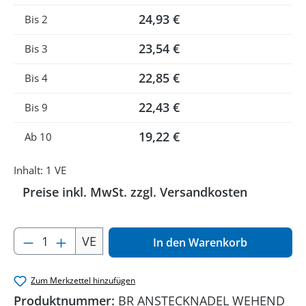
24,93 €
Bis
2
23,54 €
Bis
3
22,85 €
Bis
4
22,43 €
Bis
9
19,22 €
Ab
10
Inhalt:
1 VE
Preise inkl. MwSt. zzgl. Versandkosten
Produkt Anzahl: Gib den gewünschten Wer
VE
In den Warenkorb
Zum Merkzettel hinzufügen
Produktnummer:
BR ANSTECKNADEL WEHEND