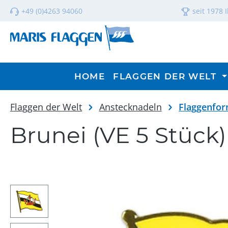
m Hauptinhalt springen
Zur Suche springen
Zur Hauptnavigation springen
+49 (0)4263 94060
seit 1978 
HOME
FLAGGEN DER WELT
Flaggen der Welt
Anstecknadeln
Flaggenfo
Brunei (VE 5 Stück)
Bildergalerie überspringen