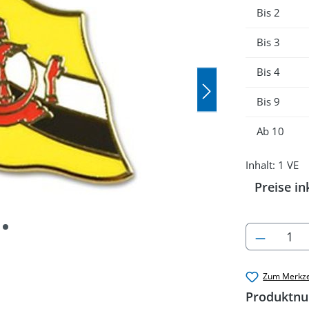
Bis
2
Bis
3
Bis
4
Bis
9
Ab
10
Inhalt:
1 VE
Preise in
Produkt
Zum Merkze
Produktn