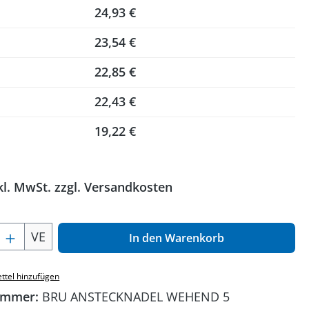
24,93 €
23,54 €
22,85 €
22,43 €
19,22 €
kl. MwSt. zzgl. Versandkosten
 Anzahl: Gib den gewünschten Wert ein o
VE
In den Warenkorb
ttel hinzufügen
ummer:
BRU ANSTECKNADEL WEHEND 5