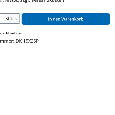
kl. MwSt. zzgl. Versandkosten
 Anzahl: Gib den gewünschten Wert ein o
Stück
In den Warenkorb
ttel hinzufügen
ummer:
DK 15X25P