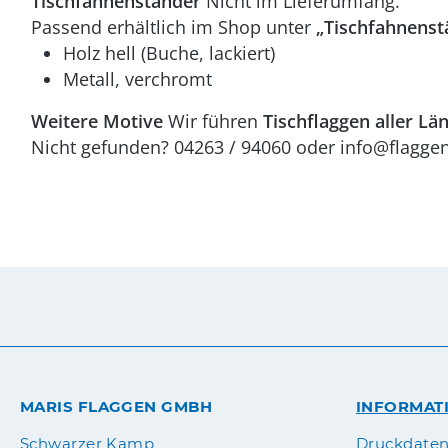
Tischfahnenständer
Nicht im Lieferumfang.
Passend erhältlich im Shop unter
„Tischfahnenst
Holz hell (Buche, lackiert)
Metall, verchromt
Weitere Motive
Wir führen
Tischflaggen aller Lä
Nicht gefunden? 04263 / 94060 oder info@flaggen.
MARIS FLAGGEN GMBH
INFORMAT
Druckdate
Schwarzer Kamp