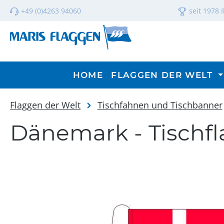
m Hauptinhalt springen
Zur Suche springen
Zur Hauptnavigation springen
+49 (0)4263 94060
seit 1978 
HOME
FLAGGEN DER WELT
Flaggen der Welt
Tischfahnen und Tischbanner
Dänemark - Tischfl
Bildergalerie überspringen