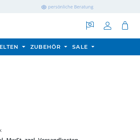
persönliche Beratung
ELTEN
ZUBEHÖR
SALE
reis:
k