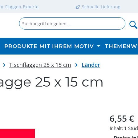
Ihr Flaggen-Experte
Schnelle Lieferung
PRODUKTE MIT IHREM MOTIV
THEMENW
Tischflaggen 25 x 15 cm
Länder
agge 25 x 15 cm
Regulärer P
6,55 €
Inhalt:
1 Stüc