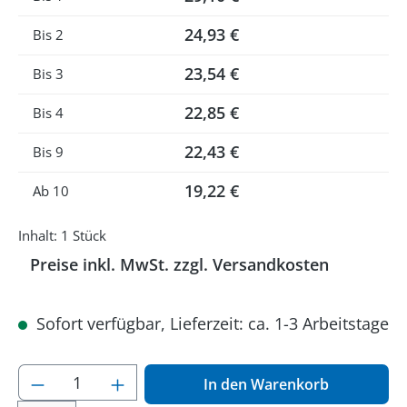
24,93 €
Bis
2
23,54 €
Bis
3
22,85 €
Bis
4
22,43 €
Bis
9
19,22 €
Ab
10
Inhalt:
1 Stück
Preise inkl. MwSt. zzgl. Versandkosten
Sofort verfügbar, Lieferzeit: ca. 1-3 Arbeitstage
Produkt Anzahl: Gib den gewünschten Wer
In den Warenkorb