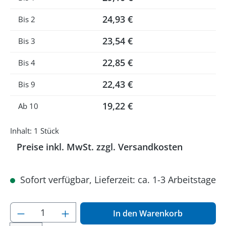
24,93 €
Bis
2
23,54 €
Bis
3
22,85 €
Bis
4
22,43 €
Bis
9
19,22 €
Ab
10
Inhalt:
1 Stück
Preise inkl. MwSt. zzgl. Versandkosten
Sofort verfügbar, Lieferzeit: ca. 1-3 Arbeitstage
Produkt Anzahl: Gib den gewünschten Wer
In den Warenkorb