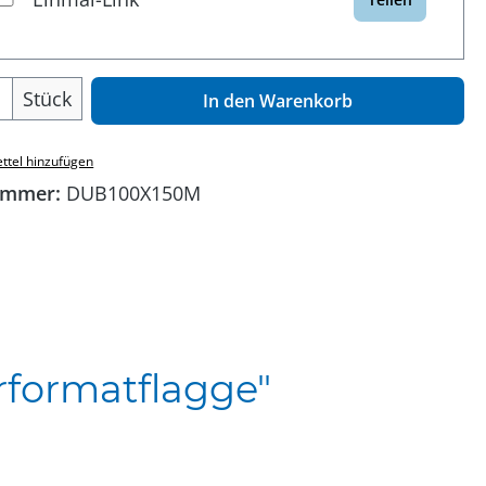
 Anzahl: Gib den gewünschten Wert ein o
Stück
In den Warenkorb
ttel hinzufügen
ummer:
DUB100X150M
rformatflagge"