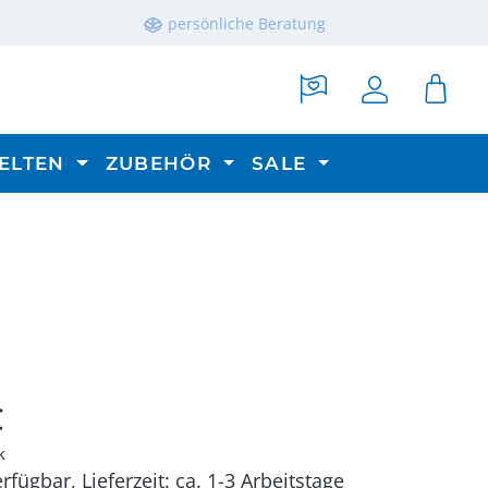
persönliche Beratung
ELTEN
ZUBEHÖR
SALE
reis:
€
k
rfügbar, Lieferzeit: ca. 1-3 Arbeitstage