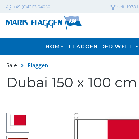
m Hauptinhalt springen
Zur Suche springen
Zur Hauptnavigation springen
+49 (0)4263 94060
seit 1978 
HOME
FLAGGEN DER WELT
Sale
Flaggen
Dubai 150 x 100 cm
Bildergalerie überspringen