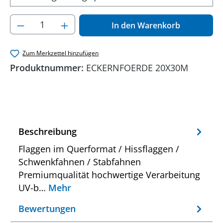
Produkt Anzahl: Gib den gewünschten Wer
In den Warenkorb
Zum Merkzettel hinzufügen
Produktnummer:
ECKERNFOERDE 20X30M
Beschreibung
Flaggen im Querformat / Hissflaggen /
Schwenkfahnen / Stabfahnen
Premiumqualität hochwertige Verarbeitung
UV-b…
Mehr
Bewertungen