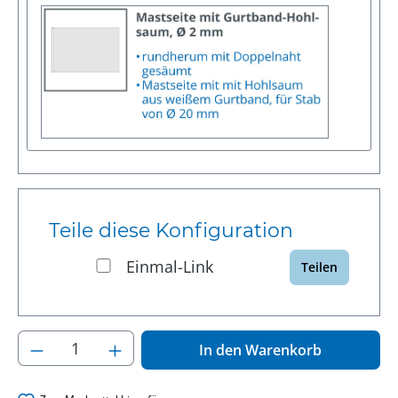
Teile diese Konfiguration
Einmal-Link
Teilen
Produkt Anzahl: Gib den gewünschten Wer
In den Warenkorb