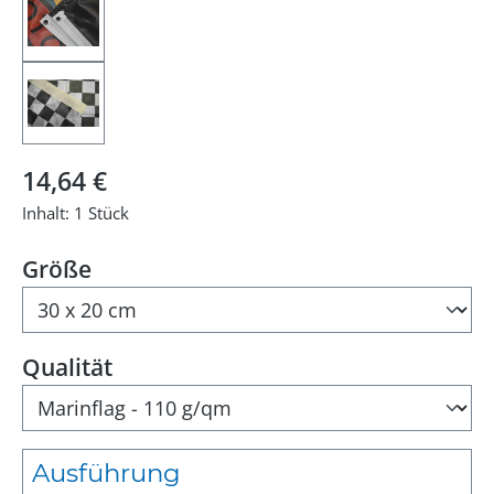
Regulärer Preis:
14,64 €
Inhalt:
1 Stück
auswählen
Größe
auswählen
Qualität
Ausführung