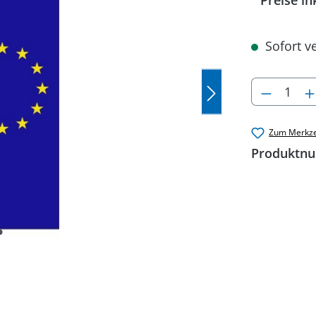
Preise in
Sofort ve
Produkt
Zum Merkze
Produktn