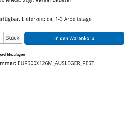
kl. MwSt. zzgl. Versandkosten
rfügbar, Lieferzeit: ca. 1-3 Arbeitstage
 Anzahl: Gib den gewünschten Wert ein o
Stück
In den Warenkorb
ttel hinzufügen
ummer:
EUR300X126M_AUSLEGER_REST