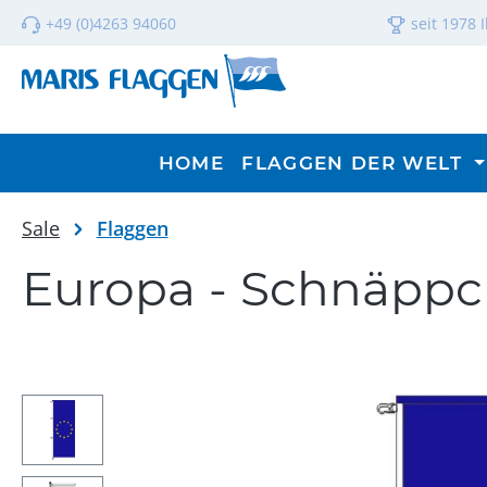
m Hauptinhalt springen
Zur Suche springen
Zur Hauptnavigation springen
+49 (0)4263 94060
seit 1978 
HOME
FLAGGEN DER WELT
Sale
Flaggen
Europa - Schnäppc
Bildergalerie überspringen