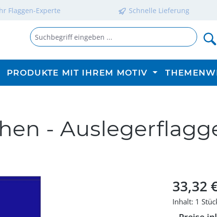
Ihr Flaggen-Experte
Schnelle Lieferung
PRODUKTE MIT IHREM MOTIV
THEMENW
hen - Auslegerflagg
Regulärer P
33,32 
Inhalt:
1 Stüc