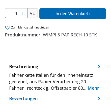
Produkt Anzahl: Gib den gewünschten Wer
VE
In den Warenkorb
Zum Merkzettel hinzufügen
Produktnummer:
WIMPI 5 PAP RECH 10 STK
Beschreibung
Fahnenkette Italien für den Inneneinsatz
geeignet, aus Papier Verarbeitung 20
Fahnen, rechteckig, Offsetpapier 80…
Mehr
Bewertungen