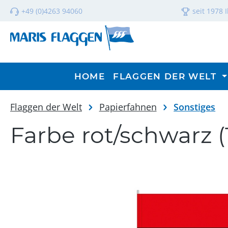
m Hauptinhalt springen
Zur Suche springen
Zur Hauptnavigation springen
+49 (0)4263 94060
seit 1978 
HOME
FLAGGEN DER WELT
Flaggen der Welt
Papierfahnen
Sonstiges
Farbe rot/schwarz (
Bildergalerie überspringen