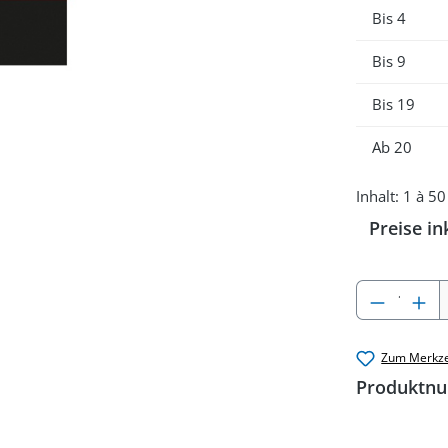
Bis
4
Bis
9
Bis
19
Ab
20
Inhalt:
1 à 50
Preise in
Produkt
Zum Merkze
Produktn