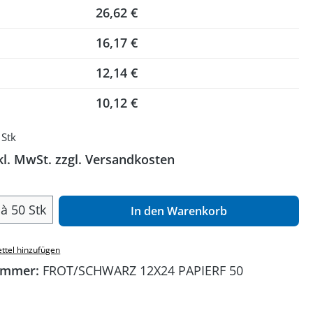
26,62 €
16,17 €
12,14 €
10,12 €
 Stk
kl. MwSt. zzgl. Versandkosten
 Anzahl: Gib den gewünschten Wert ein o
à 50 Stk
In den Warenkorb
ttel hinzufügen
ummer:
FROT/SCHWARZ 12X24 PAPIERF 50