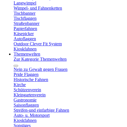
Langwimpel
Wimpel- und Fahnenketten
Tischbanner
Tischflaggen
Straßenbanner
Papierfahnen
Käsepicker
Autoflaggen
Outdoor Clever Fit System
Kioskfahnen
Themenwelten
Zur Kategorie Themenwelten
Nein zu Gewalt gegen Frauen
Pride Flaggen
Historische Fahnen
Kirche
Schützenverein
Kleingartenverein
Gastronomie
Saisonflaggen
Streifen-und einfarbige Fahnen
Auto- u. Motorsport
Kioskfahnen
Sonstiges