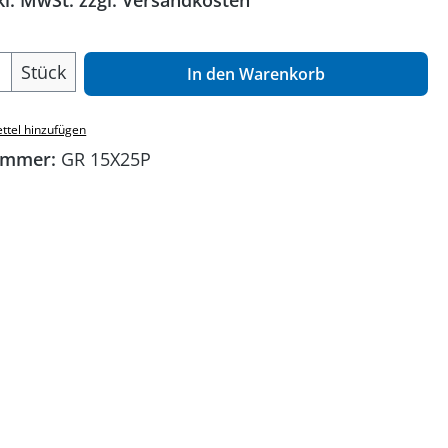
kl. MwSt. zzgl. Versandkosten
 Anzahl: Gib den gewünschten Wert ein o
Stück
In den Warenkorb
ttel hinzufügen
ummer:
GR 15X25P