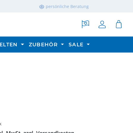
persönliche Beratung
ELTEN
ZUBEHÖR
SALE
reis:
k