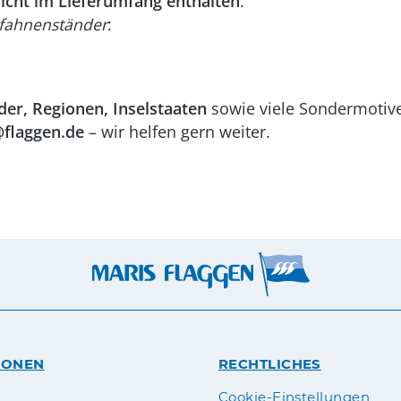
icht im Lieferumfang enthalten
.
hfahnenständer
:
der, Regionen, Inselstaaten
sowie viele Sondermotive
@flaggen.de
– wir helfen gern weiter.
IONEN
RECHTLICHES
n
Cookie-Einstellungen