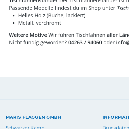
Tischfahnenständer
Der Tischfahnenständer ist
n
Passende Modelle findest du im Shop unter
Tisc
Helles Holz (Buche, lackiert)
Metall, verchromt
Weitere Motive
Wir führen Tischfahnen
aller Län
Nicht fündig geworden?
04263 / 94060
oder
info
MARIS FLAGGEN GMBH
INFORMAT
Druckdate
Schwarzer Kamp