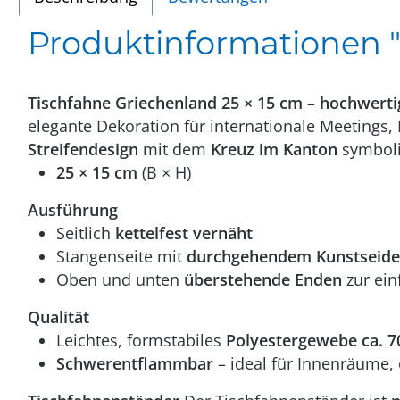
Produktinformationen "G
Tischfahne Griechenland 25 × 15 cm – hochwerti
elegante Dekoration für internationale Meetings,
Streifendesign
mit dem
Kreuz im Kanton
symbolis
25 × 15 cm
(B × H)
Ausführung
Seitlich
kettelfest vernäht
Stangenseite mit
durchgehendem Kunstseid
Oben und unten
überstehende Enden
zur ein
Qualität
Leichtes, formstabiles
Polyestergewebe ca. 7
Schwerentflammbar
– ideal für Innenräume, 