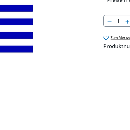
Preise in
Produkt
Zum Merkze
Produktn