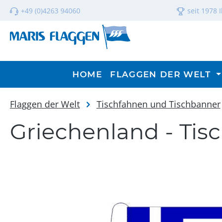
m Hauptinhalt springen
Zur Suche springen
Zur Hauptnavigation springen
+49 (0)4263 94060
seit 1978 
HOME
FLAGGEN DER WELT
Flaggen der Welt
Tischfahnen und Tischbanner
Griechenland - Tisc
Bildergalerie überspringen