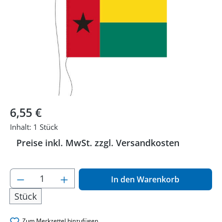
Regulärer Preis:
6,55 €
Inhalt:
1 Stück
Preise inkl. MwSt. zzgl. Versandkosten
Produkt Anzahl: Gib den gewünschten Wer
In den Warenkorb
Stück
Zum Merkzettel hinzufügen