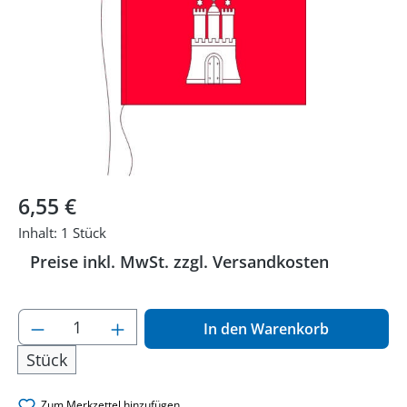
Regulärer Preis:
6,55 €
Inhalt:
1 Stück
Preise inkl. MwSt. zzgl. Versandkosten
Produkt Anzahl: Gib den gewünschten Wer
In den Warenkorb
Stück
Zum Merkzettel hinzufügen