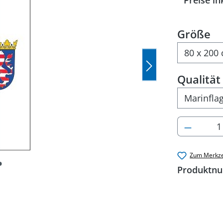
Preise in
a
Größe
Qualität
Produkt
Zum Merkze
Produktn