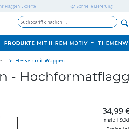
Ihr Flaggen-Experte
Schnelle Lieferung
PRODUKTE MIT IHREM MOTIV
THEMENW
en
Hessen mit Wappen
 - Hochformatflag
Regulärer P
34,99 
Inhalt:
1 Stüc