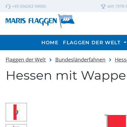
m Hauptinhalt springen
Zur Suche springen
Zur Hauptnavigation springen
+49 (0)4263 94060
seit 1978 
HOME
FLAGGEN DER WELT
Flaggen der Welt
Bundesländerfahnen
Hess
Hessen mit Wappen
Bildergalerie überspringen