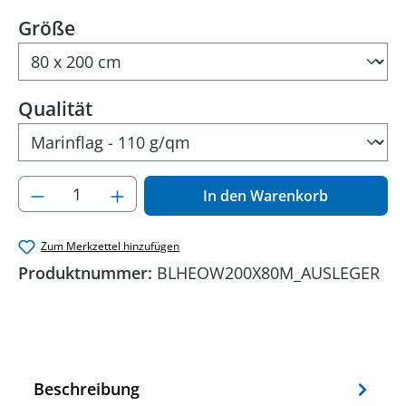
auswählen
Größe
auswählen
Qualität
Produkt Anzahl: Gib den gewünschten Wer
In den Warenkorb
Zum Merkzettel hinzufügen
Produktnummer:
BLHEOW200X80M_AUSLEGER
Beschreibung