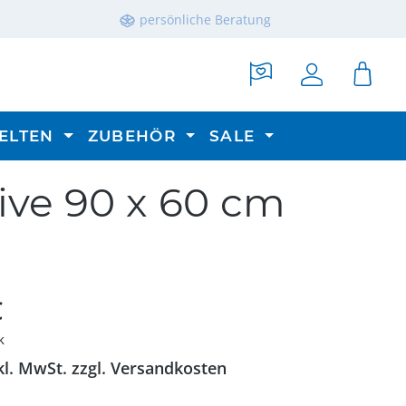
persönliche Beratung
ELTEN
ZUBEHÖR
SALE
tive 90 x 60 cm
reis:
€
k
kl. MwSt. zzgl. Versandkosten