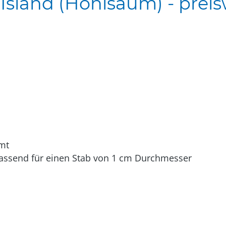
sland (Hohlsaum) - preisw
mt
assend für einen Stab von 1 cm Durchmesser