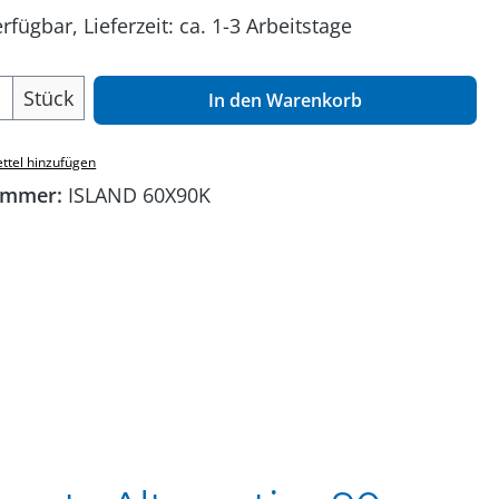
rfügbar, Lieferzeit: ca. 1-3 Arbeitstage
 Anzahl: Gib den gewünschten Wert ein o
Stück
In den Warenkorb
ttel hinzufügen
ummer:
ISLAND 60X90K