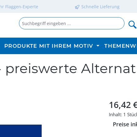
Ihr Flaggen-Experte
Schnelle Lieferung
PRODUKTE MIT IHREM MOTIV
THEMENW
 preiswerte Alterna
Regulärer P
16,42 
Inhalt:
1 Stüc
Preise in