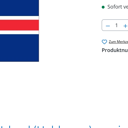
Sofort ve
Produkt
Zum Merkze
Produktn