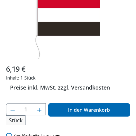
Regulärer Preis:
6,19 €
Inhalt:
1 Stück
Preise inkl. MwSt. zzgl. Versandkosten
Produkt Anzahl: Gib den gewünschten Wer
In den Warenkorb
Stück
Zum Merkzettel hinzufügen