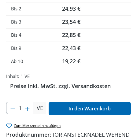
24,93 €
Bis
2
23,54 €
Bis
3
22,85 €
Bis
4
22,43 €
Bis
9
19,22 €
Ab
10
Inhalt:
1 VE
Preise inkl. MwSt. zzgl. Versandkosten
Produkt Anzahl: Gib den gewünschten Wer
VE
In den Warenkorb
Zum Merkzettel hinzufügen
Produktnummer:
JOR ANSTECKNADEL WEHEND