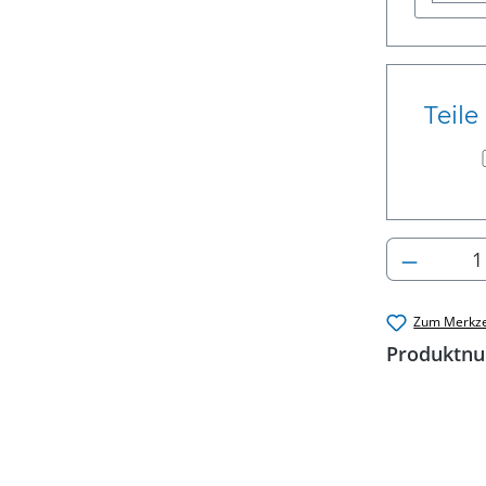
Teile
Produkt
Zum Merkze
Produktn