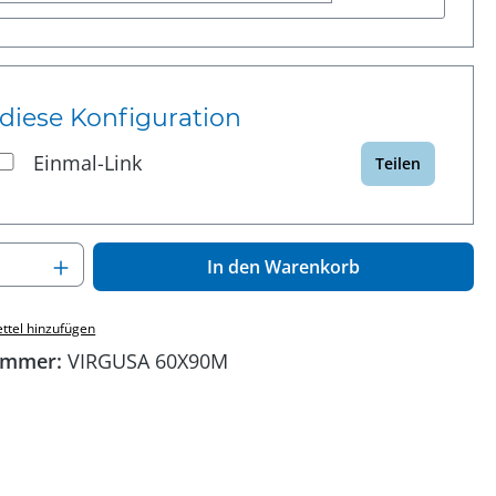
 diese Konfiguration
Einmal-Link
Teilen
 Anzahl: Gib den gewünschten Wert ein o
In den Warenkorb
ttel hinzufügen
ummer:
VIRGUSA 60X90M