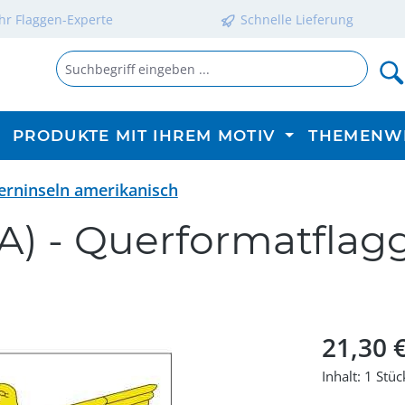
Ihr Flaggen-Experte
Schnelle Lieferung
PRODUKTE MIT IHREM MOTIV
THEMENW
erninseln amerikanisch
A) - Querformatflag
Regulärer P
21,30 
Inhalt:
1 Stüc