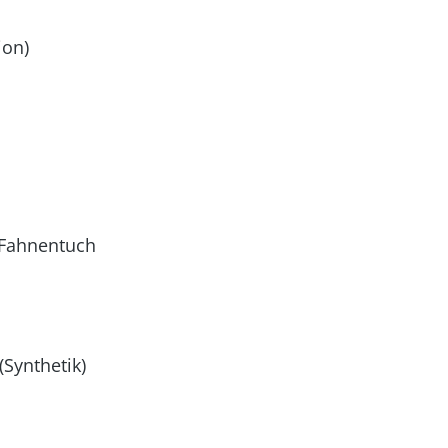
ion)
s Fahnentuch
Synthetik)