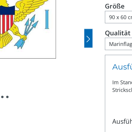
a
Größe
Qualität
Ausf
Im Stan
Stricksc
Ausfü