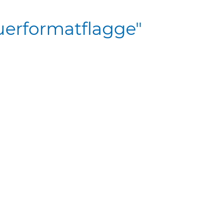
uerformatflagge"