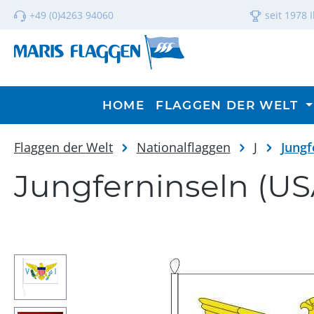
m Hauptinhalt springen
Zur Suche springen
Zur Hauptnavigation springen
+49 (0)4263 94060
seit 1978 
HOME
FLAGGEN DER WELT
Flaggen der Welt
Nationalflaggen
J
Jungf
Jungferninseln (US
Bildergalerie überspringen