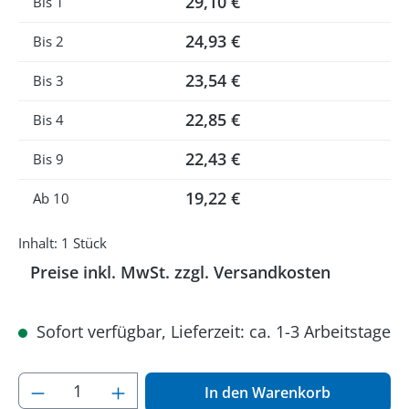
29,10 €
Bis
1
24,93 €
Bis
2
23,54 €
Bis
3
22,85 €
Bis
4
22,43 €
Bis
9
19,22 €
Ab
10
Inhalt:
1 Stück
Preise inkl. MwSt. zzgl. Versandkosten
Sofort verfügbar, Lieferzeit: ca. 1-3 Arbeitstage
Produkt Anzahl: Gib den gewünschten Wer
In den Warenkorb