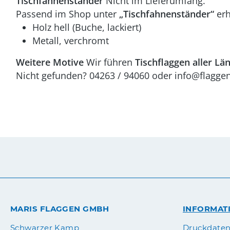
Tischfahnenständer
Nicht im Lieferumfang.
Passend im Shop unter
„Tischfahnenständer“
erh
Holz hell (Buche, lackiert)
Metall, verchromt
Weitere Motive
Wir führen
Tischflaggen aller Lä
Nicht gefunden? 04263 / 94060 oder info@flaggen.
MARIS FLAGGEN GMBH
INFORMAT
Druckdate
Schwarzer Kamp