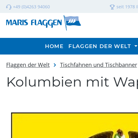
m Hauptinhalt springen
Zur Suche springen
Zur Hauptnavigation springen
+49 (0)4263 94060
seit 1978 
HOME
FLAGGEN DER WELT
Flaggen der Welt
Tischfahnen und Tischbanner
Kolumbien mit Wapp
Bildergalerie überspringen