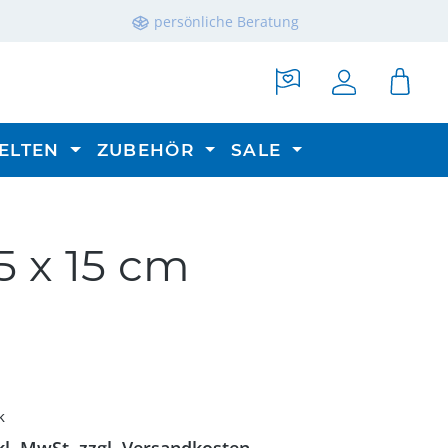
persönliche Beratung
ELTEN
ZUBEHÖR
SALE
5 x 15 cm
reis:
k