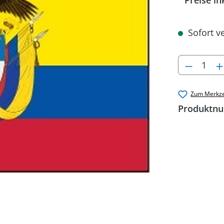
Preise in
Sofort ve
Produkt
Zum Merkze
Produktn