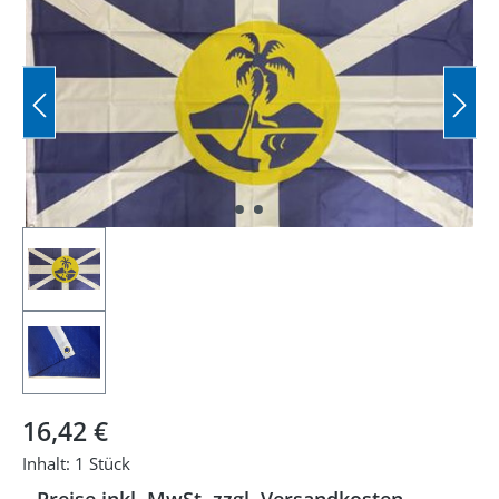
Regulärer Preis:
16,42 €
Inhalt:
1 Stück