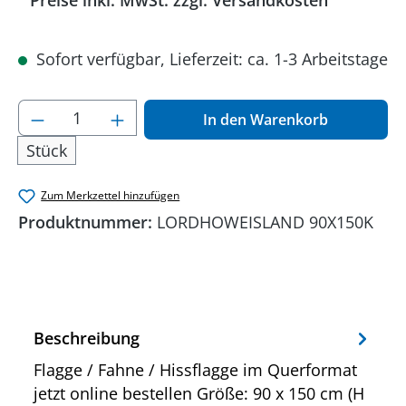
Preise inkl. MwSt. zzgl. Versandkosten
Sofort verfügbar, Lieferzeit: ca. 1-3 Arbeitstage
Produkt Anzahl: Gib den gewünschten Wer
In den Warenkorb
Stück
Zum Merkzettel hinzufügen
Produktnummer:
LORDHOWEISLAND 90X150K
Beschreibung
Flagge / Fahne / Hissflagge im Querformat
jetzt online bestellen Größe: 90 x 150 cm (H