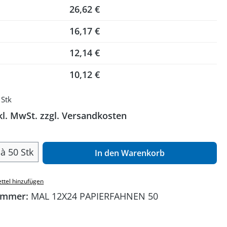
26,62 €
16,17 €
12,14 €
10,12 €
 Stk
kl. MwSt. zzgl. Versandkosten
 Anzahl: Gib den gewünschten Wert ein o
à 50 Stk
In den Warenkorb
ttel hinzufügen
ummer:
MAL 12X24 PAPIERFAHNEN 50