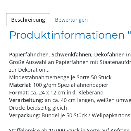
Beschreibung
Bewertungen
Produktinformationen "M
Papierfähnchen, Schwenkfahnen, Dekofahnen in
Große Auswahl an Papierfahnen mit Staatenaufdru
zur Dekoration...
Mindestabnahmemenge je Sorte 50 Stück.
Material:
100 g/qm Spezialfahnenpapier
Format:
ca. 24 x 12 cm inkl. Kleberand
Verarbeitung:
an ca. 40 cm langen, weißen umwelt
Druck:
beidseitig gleich
Verpackung:
Bündel je 50 Stück / Wellpapkartons 
Staffelpreise ab 10.000 Stück je Sorte auf Anfrage.