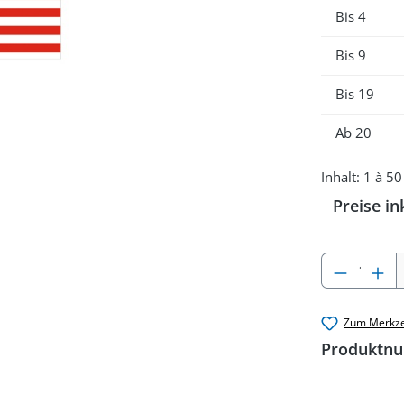
Bis
4
Bis
9
Bis
19
Ab
20
Inhalt:
1 à 50
Preise in
Produkt
Zum Merkze
Produktn