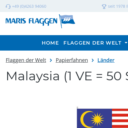
m Hauptinhalt springen
Zur Suche springen
Zur Hauptnavigation springen
+49 (0)4263 94060
seit 1978 
HOME
FLAGGEN DER WELT
Flaggen der Welt
Papierfahnen
Länder
Malaysia (1 VE = 50
Bildergalerie überspringen