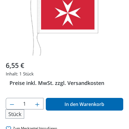
Regulärer Preis:
6,55 €
Inhalt:
1 Stück
Preise inkl. MwSt. zzgl. Versandkosten
Produkt Anzahl: Gib den gewünschten Wer
In den Warenkorb
Stück
Zum Merkzettel hinzufügen