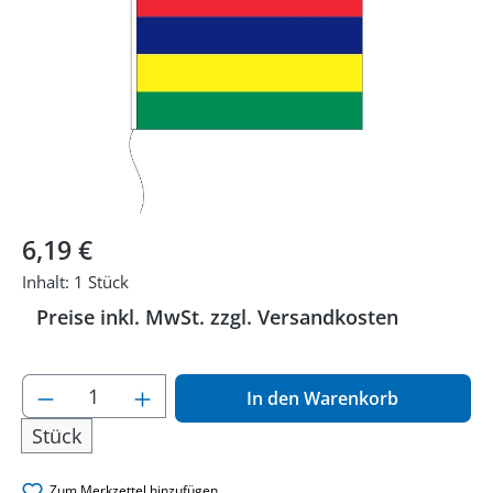
Regulärer Preis:
6,19 €
Inhalt:
1 Stück
Preise inkl. MwSt. zzgl. Versandkosten
Produkt Anzahl: Gib den gewünschten Wer
In den Warenkorb
Stück
Zum Merkzettel hinzufügen