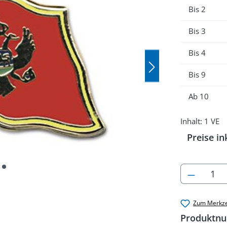
Bis
2
Bis
3
Bis
4
Bis
9
Ab
10
Inhalt:
1 VE
Preise in
Produkt
Zum Merkze
Produktn