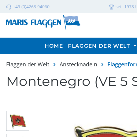
m Hauptinhalt springen
Zur Suche springen
Zur Hauptnavigation springen
+49 (0)4263 94060
seit 1978 
HOME
FLAGGEN DER WELT
Flaggen der Welt
Anstecknadeln
Flaggenfo
Montenegro (VE 5 
Bildergalerie überspringen