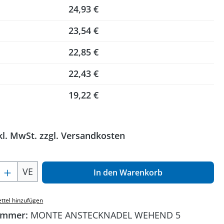
24,93 €
23,54 €
22,85 €
22,43 €
19,22 €
kl. MwSt. zzgl. Versandkosten
 Anzahl: Gib den gewünschten Wert ein o
VE
In den Warenkorb
ttel hinzufügen
ummer:
MONTE ANSTECKNADEL WEHEND 5