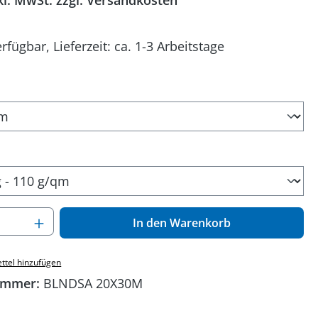
kl. MwSt. zzgl. Versandkosten
rfügbar, Lieferzeit: ca. 1-3 Arbeitstage
uswählen
auswählen
 Anzahl: Gib den gewünschten Wert ein o
In den Warenkorb
ttel hinzufügen
ummer:
BLNDSA 20X30M