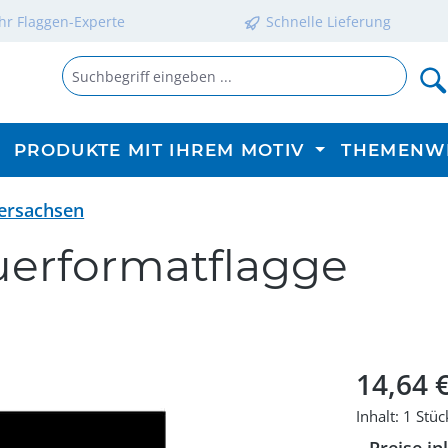
Ihr Flaggen-Experte
Schnelle Lieferung
PRODUKTE MIT IHREM MOTIV
THEMENW
ersachsen
uerformatflagge
Regulärer P
14,64 
Inhalt:
1 Stüc