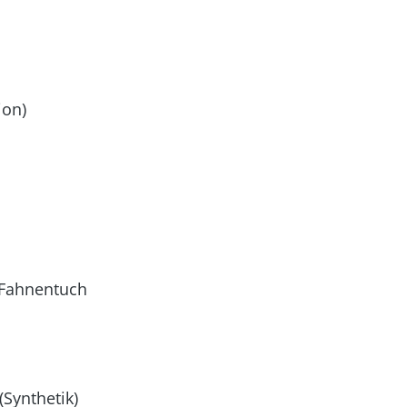
ion)
s Fahnentuch
Synthetik)