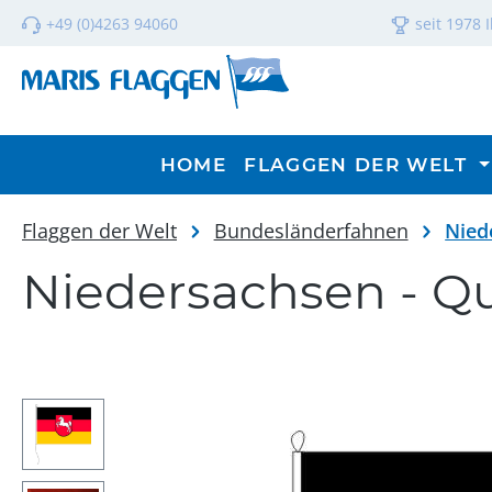
m Hauptinhalt springen
Zur Suche springen
Zur Hauptnavigation springen
+49 (0)4263 94060
seit 1978 
HOME
FLAGGEN DER WELT
Flaggen der Welt
Bundesländerfahnen
Nied
Niedersachsen - Q
Bildergalerie überspringen