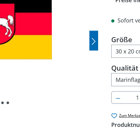
Preise in
Sofort ve
a
Größe
Qualität
Produkt
Zum Merkze
Produktn