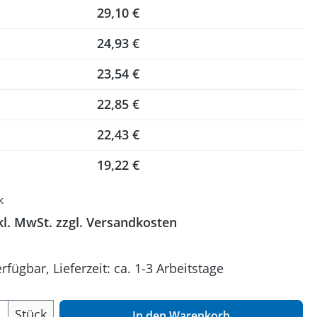
29,10 €
24,93 €
23,54 €
22,85 €
22,43 €
19,22 €
k
kl. MwSt. zzgl. Versandkosten
rfügbar, Lieferzeit: ca. 1-3 Arbeitstage
 Anzahl: Gib den gewünschten Wert ein o
Stück
In den Warenkorb