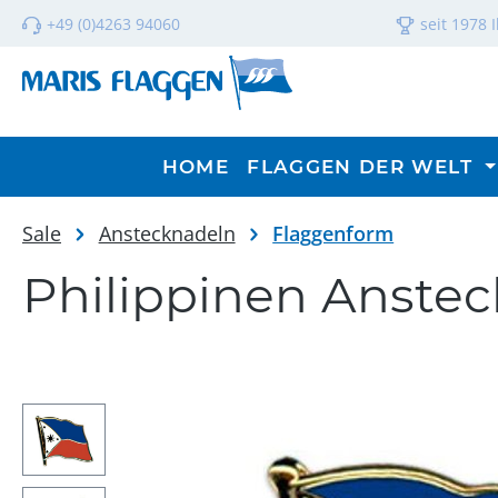
m Hauptinhalt springen
Zur Suche springen
Zur Hauptnavigation springen
+49 (0)4263 94060
seit 1978 
HOME
FLAGGEN DER WELT
Sale
Anstecknadeln
Flaggenform
Philippinen Anste
Bildergalerie überspringen