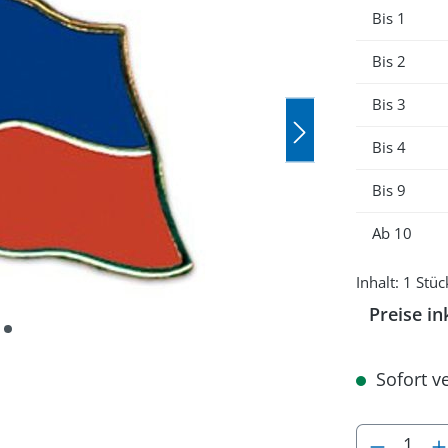
Bis
1
Bis
2
Bis
3
Bis
4
Bis
9
Ab
10
Inhalt:
1 Stüc
Preise in
Sofort ve
Produkt