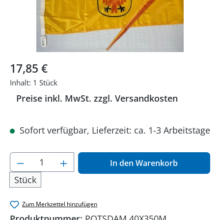
Regulärer Preis:
17,85 €
Inhalt:
1 Stück
Preise inkl. MwSt. zzgl. Versandkosten
Sofort verfügbar, Lieferzeit: ca. 1-3 Arbeitstage
Produkt Anzahl: Gib den gewünschten Wer
In den Warenkorb
Stück
Zum Merkzettel hinzufügen
Produktnummer:
POTSDAM 40X350M