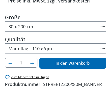
Preise inkl. MwSt. zzgl. Versandkosten
auswählen
Größe
auswählen
Qualität
Produkt Anzahl: Gib den gewünschten Wer
In den Warenkorb
Zum Merkzettel hinzufügen
Produktnummer:
STPREETZ200X80M_BANNER