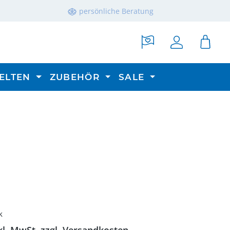
persönliche Beratung
ELTEN
ZUBEHÖR
SALE
reis:
k