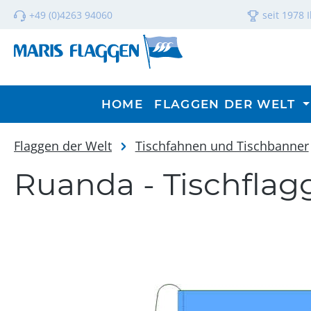
m Hauptinhalt springen
Zur Suche springen
Zur Hauptnavigation springen
+49 (0)4263 94060
seit 1978 
HOME
FLAGGEN DER WELT
Flaggen der Welt
Tischfahnen und Tischbanner
Ruanda - Tischflag
Bildergalerie überspringen