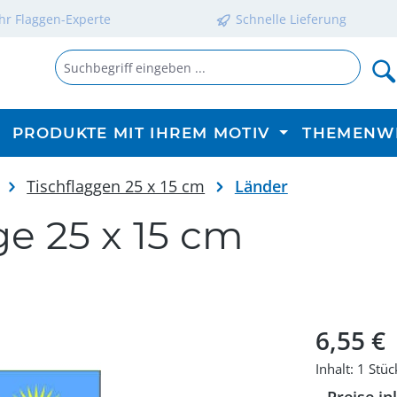
Ihr Flaggen-Experte
Schnelle Lieferung
PRODUKTE MIT IHREM MOTIV
THEMENW
Tischflaggen 25 x 15 cm
Länder
ge 25 x 15 cm
Regulärer P
6,55 €
Inhalt:
1 Stüc