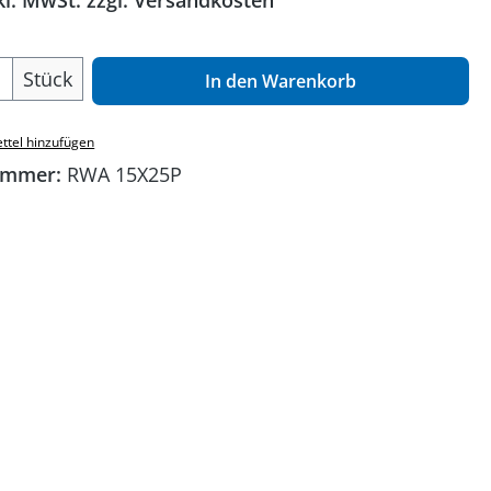
kl. MwSt. zzgl. Versandkosten
 Anzahl: Gib den gewünschten Wert ein o
Stück
In den Warenkorb
ttel hinzufügen
ummer:
RWA 15X25P