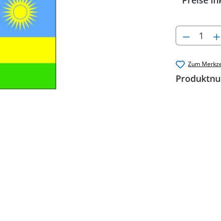
Preise in
Produkt
Zum Merkze
Produktn