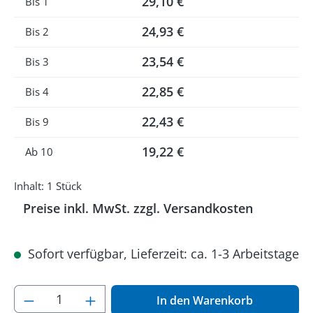
29,10 €
Bis
1
24,93 €
Bis
2
23,54 €
Bis
3
22,85 €
Bis
4
22,43 €
Bis
9
19,22 €
Ab
10
Inhalt:
1 Stück
Preise inkl. MwSt. zzgl. Versandkosten
Sofort verfügbar, Lieferzeit: ca. 1-3 Arbeitstage
Produkt Anzahl: Gib den gewünschten Wer
In den Warenkorb