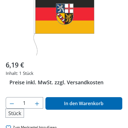
Regulärer Preis:
6,19 €
Inhalt:
1 Stück
Preise inkl. MwSt. zzgl. Versandkosten
Produkt Anzahl: Gib den gewünschten Wer
In den Warenkorb
Stück
Zum Merkzettel hinzufügen