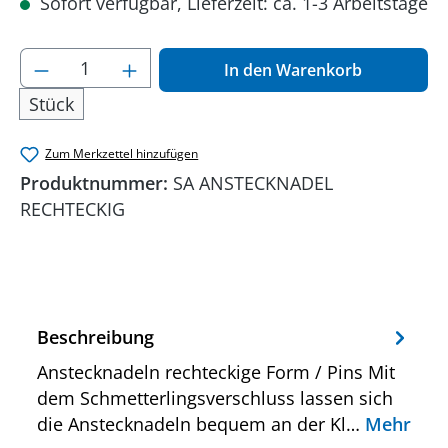
Sofort verfügbar, Lieferzeit: ca. 1-3 Arbeitstage
Produkt Anzahl: Gib den gewünschten Wer
In den Warenkorb
Stück
Zum Merkzettel hinzufügen
Produktnummer:
SA ANSTECKNADEL
RECHTECKIG
Beschreibung
Anstecknadeln rechteckige Form / Pins Mit
dem Schmetterlingsverschluss lassen sich
die Anstecknadeln bequem an der Kl…
Mehr