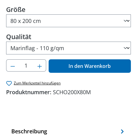
auswählen
Größe
auswählen
Qualität
Produkt Anzahl: Gib den gewünschten Wer
In den Warenkorb
Zum Merkzettel hinzufügen
Produktnummer:
SCHO200X80M
Beschreibung