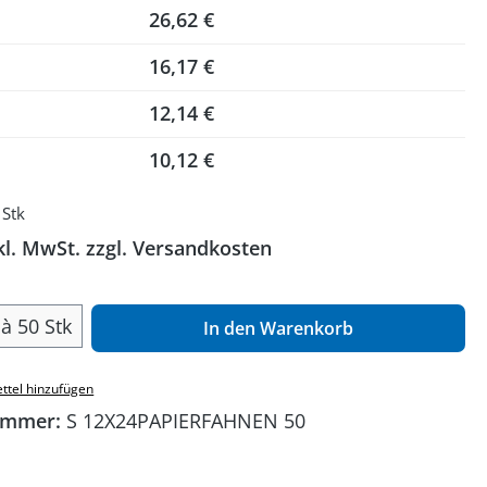
26,62 €
16,17 €
12,14 €
10,12 €
 Stk
kl. MwSt. zzgl. Versandkosten
 Anzahl: Gib den gewünschten Wert ein o
à 50 Stk
In den Warenkorb
ttel hinzufügen
ummer:
S 12X24PAPIERFAHNEN 50