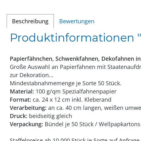
Beschreibung
Bewertungen
Produktinformationen "
Papierfähnchen, Schwenkfahnen, Dekofahnen in
Große Auswahl an Papierfahnen mit Staatenaufdru
zur Dekoration...
Mindestabnahmemenge je Sorte 50 Stück.
Material:
100 g/qm Spezialfahnenpapier
Format:
ca. 24 x 12 cm inkl. Kleberand
Verarbeitung:
an ca. 40 cm langen, weißen umwelt
Druck:
beidseitig gleich
Verpackung:
Bündel je 50 Stück / Wellpapkartons 
Staffelpreise ab 10.000 Stück je Sorte auf Anfrage.