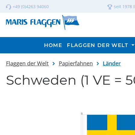
m Hauptinhalt springen
Zur Suche springen
Zur Hauptnavigation springen
+49 (0)4263 94060
seit 1978 
HOME
FLAGGEN DER WELT
Flaggen der Welt
Papierfahnen
Länder
Schweden (1 VE = 5
Bildergalerie überspringen