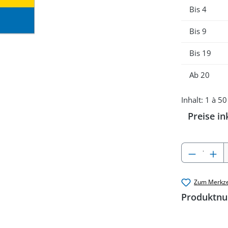
Bis
4
Bis
9
Bis
19
Ab
20
Inhalt:
1 à 50
Preise in
Produkt
Zum Merkze
Produktn