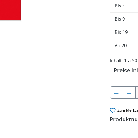
Bis
4
Bis
9
Bis
19
Ab
20
Inhalt:
1 à 50
Preise in
Produkt
Zum Merkze
Produktn