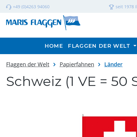
m Hauptinhalt springen
Zur Suche springen
Zur Hauptnavigation springen
+49 (0)4263 94060
seit 1978 
HOME
FLAGGEN DER WELT
Flaggen der Welt
Papierfahnen
Länder
Schweiz (1 VE = 50 
Bildergalerie überspringen