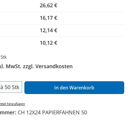
26,62 €
16,17 €
12,14 €
10,12 €
 Stk
kl. MwSt. zzgl. Versandkosten
 Anzahl: Gib den gewünschten Wert ein o
à 50 Stk
In den Warenkorb
ttel hinzufügen
ummer:
CH 12X24 PAPIERFAHNEN 50