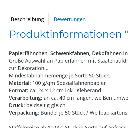
Beschreibung
Bewertungen
Produktinformationen "S
Papierfähnchen, Schwenkfahnen, Dekofahnen in
Große Auswahl an Papierfahnen mit Staatenaufdru
zur Dekoration...
Mindestabnahmemenge je Sorte 50 Stück.
Material:
100 g/qm Spezialfahnenpapier
Format:
ca. 24 x 12 cm inkl. Kleberand
Verarbeitung:
an ca. 40 cm langen, weißen umwelt
Druck:
beidseitig gleich
Verpackung:
Bündel je 50 Stück / Wellpapkartons 
Staffelpreise ab 10.000 Stück je Sorte auf Anfrage.