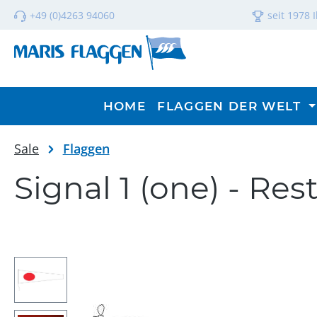
m Hauptinhalt springen
Zur Suche springen
Zur Hauptnavigation springen
+49 (0)4263 94060
seit 1978 
HOME
FLAGGEN DER WELT
Sale
Flaggen
Signal 1 (one) - Re
Bildergalerie überspringen