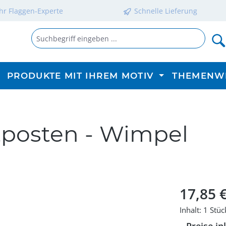
Ihr Flaggen-Experte
Schnelle Lieferung
PRODUKTE MIT IHREM MOTIV
THEMENW
stposten - Wimpel
Regulärer P
17,85 
Inhalt:
1 Stüc