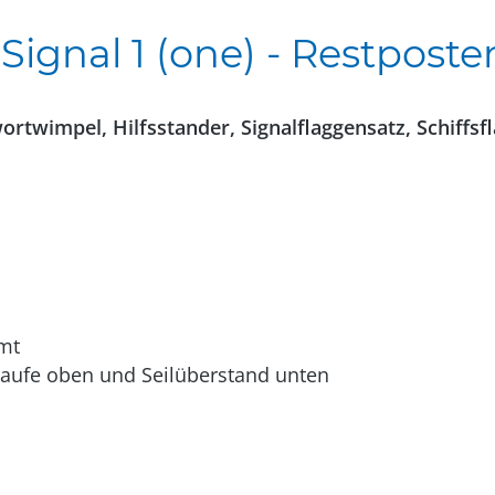
ignal 1 (one) - Restposte
ortwimpel, Hilfsstander, Signalflaggensatz, Schiffsf
mt
hlaufe oben und Seilüberstand unten