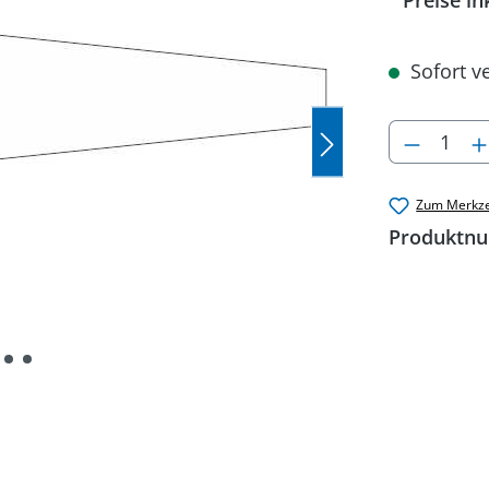
Preise in
Sofort ve
Produkt
Zum Merkze
Produktn