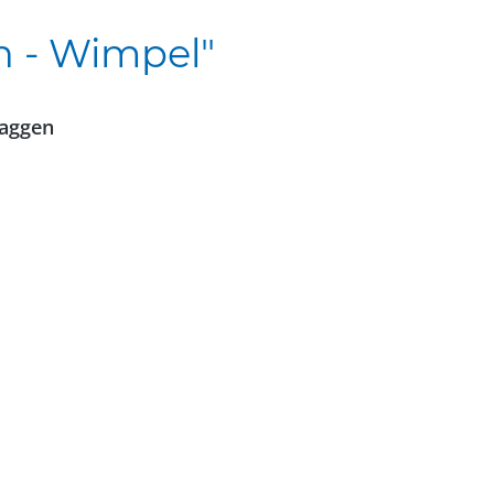
n - Wimpel"
laggen