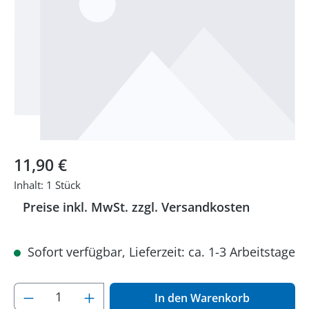
Regulärer Preis:
11,90 €
Inhalt:
1 Stück
Preise inkl. MwSt. zzgl. Versandkosten
Sofort verfügbar, Lieferzeit: ca. 1-3 Arbeitstage
Produkt Anzahl: Gib den gewünschten Wer
In den Warenkorb