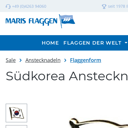
m Hauptinhalt springen
Zur Suche springen
Zur Hauptnavigation springen
+49 (0)4263 94060
seit 1978 
HOME
FLAGGEN DER WELT
Sale
Anstecknadeln
Flaggenform
Südkorea Ansteckn
Bildergalerie überspringen