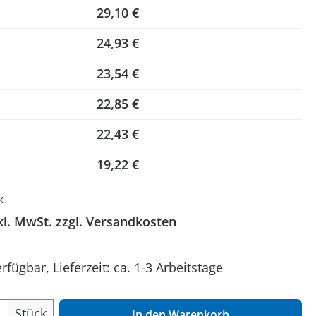
29,10 €
24,93 €
23,54 €
22,85 €
22,43 €
19,22 €
k
kl. MwSt. zzgl. Versandkosten
rfügbar, Lieferzeit: ca. 1-3 Arbeitstage
 Anzahl: Gib den gewünschten Wert ein o
Stück
In den Warenkorb