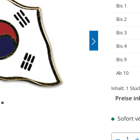
Bis
1
Bis
2
Bis
3
Bis
4
Bis
9
Ab
10
Inhalt:
1 Stüc
Preise in
Sofort ve
Produkt